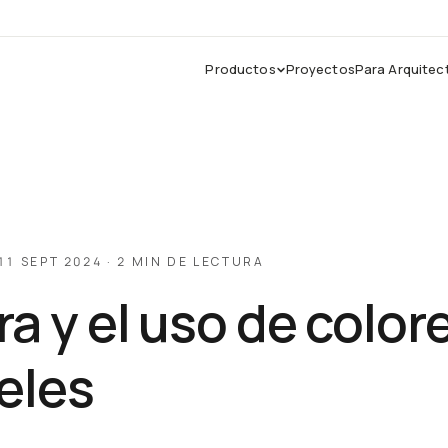
Productos
Proyectos
Para Arquitec
EXPLORAR
HERRAMIENTAS
MÁS
Ver todos los productos
CAD / DWG
Proyectos
Proyectos
Texturas y materiales
Blog
Catálogos PDF
Contacto
11 SEPT 2024 · 2 MIN DE LECTURA
a y el uso de color
eles