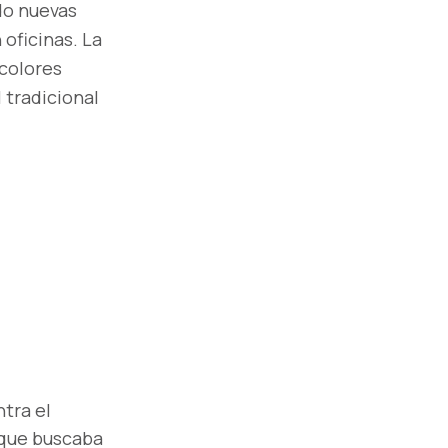
do nuevas
 oficinas. La
 colores
 tradicional
ntra el
 que buscaba