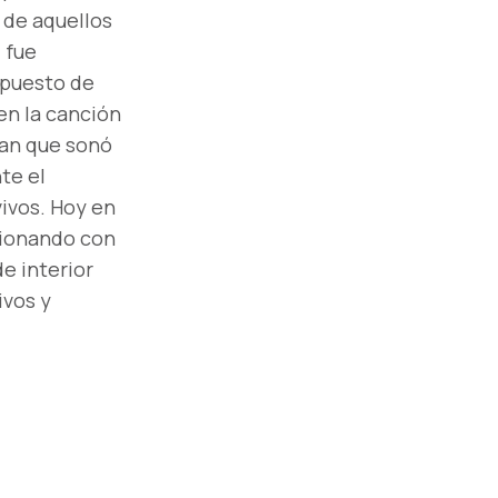
 de aquellos
 fue
mpuesto de
en la canción
lan que sonó
te el
ivos. Hoy en
sionando con
e interior
ivos y