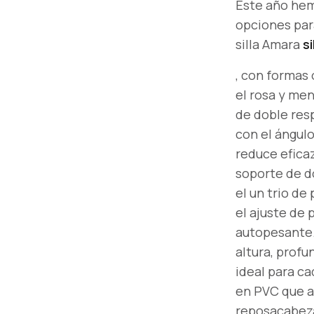
Este año hem
opciones para
silla Amara
si
, con formas
el rosa y men
de doble resp
con el ángulo
reduce efica
soporte de do
el un trio de
el ajuste de 
autopesante.
altura, prof
ideal para c
en PVC que a
reposacabeza