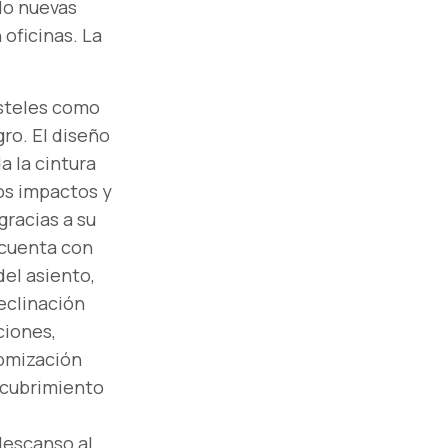
do nuevas
 oficinas. La
asteles como
gro. El diseño
a la cintura
os impactos y
racias a su
a cuenta con
del asiento,
reclinación
ciones,
tomización
ecubrimiento
descanso al