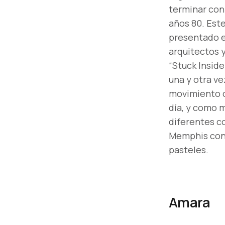
terminar con 
años 80. Est
presentado en
arquitectos y
“Stuck Insid
una y otra ve
movimiento c
día, y como 
diferentes co
Memphis con 
pasteles.
Amara