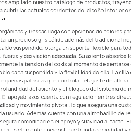
os ampliado nuestro catálogo de productos, trayen
 cubrir las actuales corrientes del diseño interior en
lla
 orgánicas y frescas llega con opciones de colores p
ta, un precioso gris cálido además del tradicional ne
aldo suspendido, otorga un soporte flexible para tod
, fuerza y desviación adecuada. Su asiento absorbe l
zmente la tensión del coxis al momento de sentarse g
ble capa suspendida y la flexibilidad de ella. La sill
 pequeñas palancas que controlan el ajuste de altura 
profundidad del asiento y el bloqueo del sistema de 
 El apoyabrazos cuenta con regulación en tres direc
undidad y movimiento pivotal, lo que asegura una cus
ada usuario. Además cuenta con una almohadillo de r
segura comodidad en el apoyo y suavidad al tacto. El
 es un elemento opcional, que brinda comodidad y 