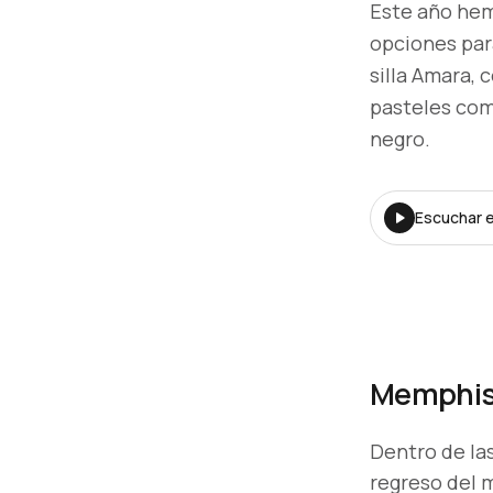
Este año hem
opciones para
silla Amara, 
pasteles como
negro.
Escuchar el
Memphi
Dentro de las
regreso del 