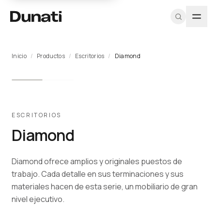
Inicio
/
Productos
/
Escritorios
/
Diamond
TIPOLOGÍAS
PROGRAMA
DUNATI
EXPLORAR
HERRAMIENTAS
MÁS
RECURSOS
SOPORTE
PROFESIONAL
Sillas
Nosotros
Ver todos los
CAD / DWG
Proyectos
Fichas
Equipo A&D
Registrarme
productos
técnicas
Soft
Equipo
Texturas y
Blog
Muestras
como
Proyectos
materiales
Catálogo
seating
Diseñadores
arquitecto
Contacto
Pricing
PDF
ESCRITORIOS
Catálogos
profesional
Escritorios
Iniciar
Diamond
PDF
CAD / BIM
Mesas
sesión
Sostenibilidad
Almacenamiento
Diamond ofrece amplios y originales puestos de
Programa
Cabinas
para
trabajo. Cada detalle en sus terminaciones y sus
acústicas
Arquitectos →
materiales hacen de esta serie, un mobiliario de gran
Recepciones
nivel ejecutivo.
Outdoor