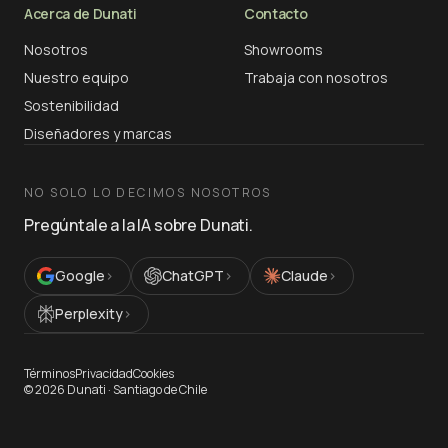
Acerca de Dunati
Contacto
Nosotros
Showrooms
Nuestro equipo
Trabaja con nosotros
Sostenibilidad
Diseñadores y marcas
NO SOLO LO DECIMOS NOSOTROS
Pregúntale a la IA sobre Dunati.
Google
›
ChatGPT
›
Claude
›
Perplexity
›
Términos
Privacidad
Cookies
©
2026
Dunati ·
Santiago de Chile