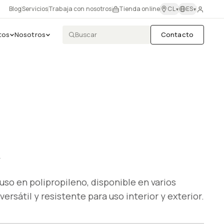
Blog
Servicios
Trabaja con nosotros
Tienda online
CL
ES
▾
▾
tos
Nosotros
Contacto
RECURSOS
SOPORTE
Fichas técnicas
Equipo A&D
Catálogo PDF
Muestras
CAD / BIM
Pricing profesional
Programa para Arquitectos →
iuso en polipropileno, disponible en varios
versátil y resistente para uso interior y exterior.