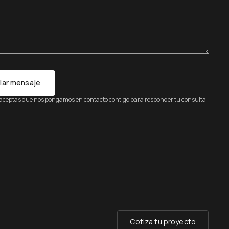
iar mensaje
 aceptas que nos pongamos en contacto contigo para responder tu consulta.
Cotiza tu proyecto