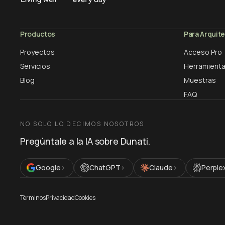
Productos
Para Arquit
Proyectos
Acceso Pro
Servicios
Herramienta
Blog
Muestras
FAQ
NO SOLO LO DECIMOS NOSOTROS
Pregúntale a la IA sobre Dunati.
Google
›
ChatGPT
›
Claude
›
Perple
Términos
Privacidad
Cookies