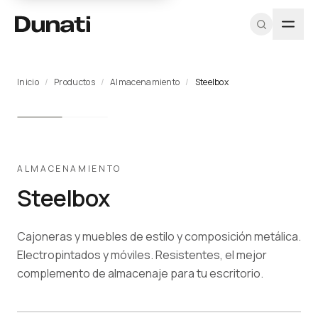
Inicio
/
Productos
/
Almacenamiento
/
Steelbox
TIPOLOGÍAS
PROGRAMA
DUNATI
EXPLORAR
HERRAMIENTAS
MÁS
RECURSOS
SOPORTE
PROFESIONAL
Sillas
Nosotros
Ver todos los
CAD / DWG
Proyectos
Fichas
Equipo A&D
Registrarme
productos
técnicas
Soft
Equipo
Texturas y
Blog
Muestras
como
Proyectos
materiales
Catálogo
seating
Diseñadores
arquitecto
Contacto
Pricing
PDF
ALMACENAMIENTO
Catálogos
profesional
Escritorios
Iniciar
Steelbox
PDF
CAD / BIM
Mesas
sesión
Sostenibilidad
Almacenamiento
Cajoneras y muebles de estilo y composición metálica.
Programa
Cabinas
para
Electropintados y móviles. Resistentes, el mejor
acústicas
Arquitectos →
complemento de almacenaje para tu escritorio.
Recepciones
Outdoor