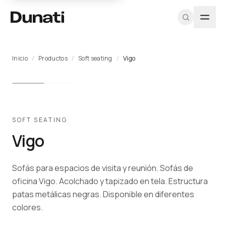
Inicio
/
Productos
/
Soft seating
/
Vigo
TIPOLOGÍAS
PROGRAMA
DUNATI
EXPLORAR
HERRAMIENTAS
MÁS
RECURSOS
SOPORTE
PROFESIONAL
Sillas
Nosotros
Ver todos los
CAD / DWG
Proyectos
Fichas
Equipo A&D
Registrarme
productos
técnicas
Soft
Equipo
Texturas y
Blog
Muestras
como
Proyectos
materiales
Catálogo
seating
Diseñadores
arquitecto
Contacto
Pricing
PDF
SOFT SEATING
Catálogos
profesional
Escritorios
Iniciar
Vigo
PDF
CAD / BIM
Mesas
sesión
Sostenibilidad
Almacenamiento
Sofás para espacios de visita y reunión. Sofás de
Programa
Cabinas
para
oficina Vigo. Acolchado y tapizado en tela. Estructura
acústicas
Arquitectos →
patas metálicas negras. Disponible en diferentes
Recepciones
colores.
Outdoor