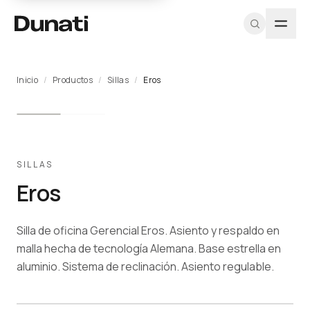
Inicio
/
Productos
/
Sillas
/
Eros
TIPOLOGÍAS
PROGRAMA
DUNATI
EXPLORAR
HERRAMIENTAS
MÁS
RECURSOS
SOPORTE
PROFESIONAL
Sillas
Nosotros
Ver todos los
CAD / DWG
Proyectos
Fichas
Equipo A&D
Registrarme
productos
técnicas
Soft
Equipo
Texturas y
Blog
Muestras
como
Proyectos
materiales
Catálogo
seating
Diseñadores
arquitecto
Contacto
Pricing
PDF
SILLAS
Catálogos
profesional
Escritorios
Iniciar
Eros
PDF
CAD / BIM
Mesas
sesión
Sostenibilidad
Almacenamiento
Silla de oficina Gerencial Eros. Asiento y respaldo en
Programa
Cabinas
para
malla hecha de tecnología Alemana. Base estrella en
acústicas
Arquitectos →
aluminio. Sistema de reclinación. Asiento regulable.
Recepciones
Outdoor