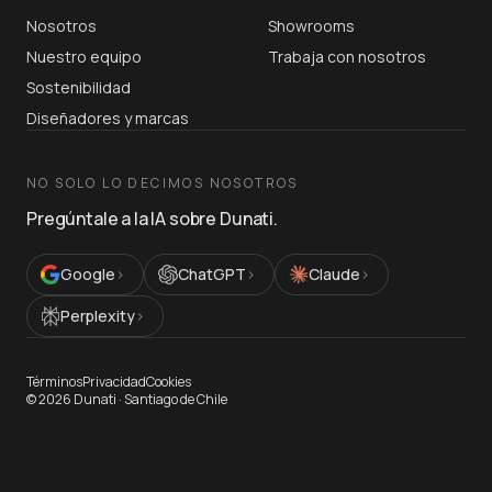
Nosotros
Showrooms
Nuestro equipo
Trabaja con nosotros
Sostenibilidad
Diseñadores y marcas
NO SOLO LO DECIMOS NOSOTROS
Pregúntale a la IA sobre Dunati.
Google
›
ChatGPT
›
Claude
›
Perplexity
›
Términos
Privacidad
Cookies
©
2026
Dunati ·
Santiago de Chile