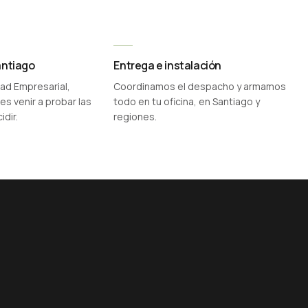
ntiago
Entrega e instalación
dad Empresarial,
Coordinamos el despacho y armamos
s venir a probar las
todo en tu oficina, en Santiago y
idir.
regiones.