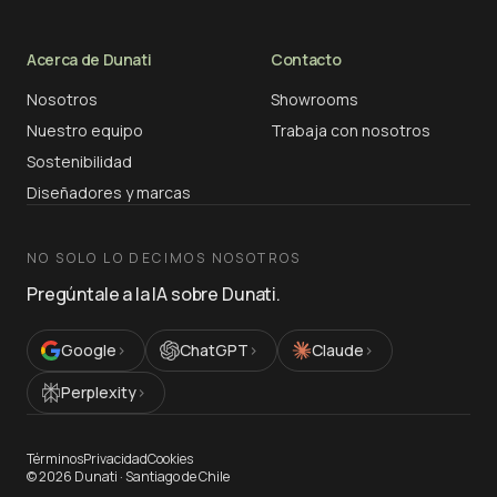
Acerca de Dunati
Contacto
Nosotros
Showrooms
Nuestro equipo
Trabaja con nosotros
Sostenibilidad
Diseñadores y marcas
NO SOLO LO DECIMOS NOSOTROS
Pregúntale a la IA sobre Dunati.
Google
›
ChatGPT
›
Claude
›
Perplexity
›
Términos
Privacidad
Cookies
©
2026
Dunati ·
Santiago de Chile