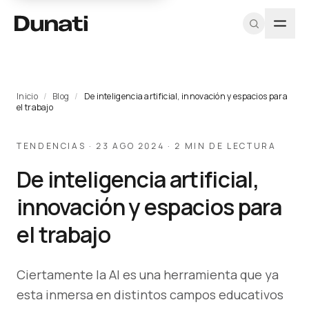
TIPOLOGÍAS
PROGRAMA
DUNATI
EXPLORAR
HERRAMIENTAS
MÁS
RECURSOS
SOPORTE
PROFESIONAL
Inicio
/
Blog
/
De inteligencia artificial, innovación y espacios para
el trabajo
Sillas
Nosotros
Ver todos los
CAD / DWG
Proyectos
Fichas
Equipo A&D
Registrarme
productos
técnicas
Soft
Equipo
Texturas y
Blog
Muestras
como
TENDENCIAS · 23 AGO 2024 · 2 MIN DE LECTURA
Proyectos
materiales
Catálogo
seating
Diseñadores
arquitecto
Contacto
Pricing
PDF
De inteligencia artificial,
Catálogos
profesional
Escritorios
Iniciar
PDF
CAD / BIM
Mesas
sesión
innovación y espacios para
Sostenibilidad
Almacenamiento
el trabajo
Programa
Cabinas
para
acústicas
Arquitectos →
Ciertamente la AI es una herramienta que ya
Recepciones
esta inmersa en distintos campos educativos
Outdoor