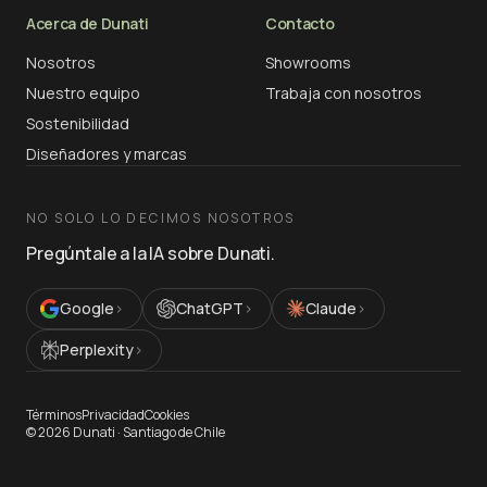
Acerca de Dunati
Contacto
Nosotros
Showrooms
Nuestro equipo
Trabaja con nosotros
Sostenibilidad
Diseñadores y marcas
NO SOLO LO DECIMOS NOSOTROS
Pregúntale a la IA sobre Dunati.
Google
›
ChatGPT
›
Claude
›
Perplexity
›
Términos
Privacidad
Cookies
©
2026
Dunati ·
Santiago de Chile