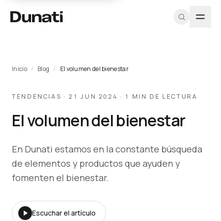
TIPOLOGÍAS
PROGRAMA
DUNATI
EXPLORAR
HERRAMIENTAS
MÁS
RECURSOS
SOPORTE
PROFESIONAL
Inicio
/
Blog
/
El volumen del bienestar
Sillas
Nosotros
Ver todos los
CAD / DWG
Proyectos
Fichas
Equipo A&D
Registrarme
productos
técnicas
Soft
Equipo
Texturas y
Blog
Muestras
TENDENCIAS · 21 JUN 2024 · 1 MIN DE LECTURA
como
Proyectos
materiales
Catálogo
seating
Diseñadores
arquitecto
Contacto
Pricing
El volumen del bienestar
PDF
Catálogos
profesional
Escritorios
Iniciar
PDF
CAD / BIM
Mesas
sesión
Sostenibilidad
En Dunati estamos en la constante búsqueda
Almacenamiento
de elementos y productos que ayuden y
Programa
Cabinas
para
fomenten el bienestar.
acústicas
Arquitectos →
Recepciones
Escuchar el artículo
Outdoor