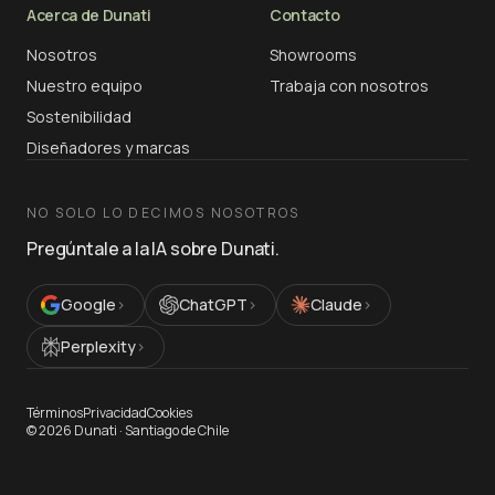
Acerca de Dunati
Contacto
Nosotros
Showrooms
Nuestro equipo
Trabaja con nosotros
Sostenibilidad
Diseñadores y marcas
NO SOLO LO DECIMOS NOSOTROS
Pregúntale a la IA sobre Dunati.
Google
›
ChatGPT
›
Claude
›
Perplexity
›
Términos
Privacidad
Cookies
©
2026
Dunati ·
Santiago de Chile