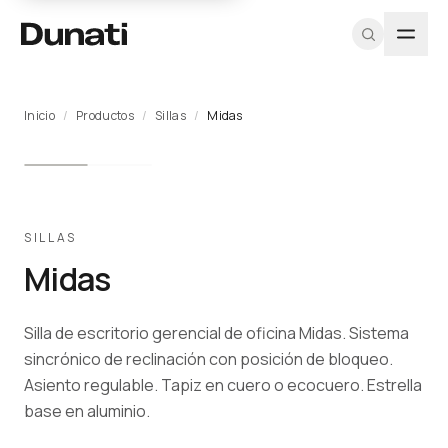
Inicio
/
Productos
/
Sillas
/
Midas
TIPOLOGÍAS
PROGRAMA
DUNATI
EXPLORAR
HERRAMIENTAS
MÁS
RECURSOS
SOPORTE
PROFESIONAL
Sillas
Nosotros
Ver todos los
CAD / DWG
Proyectos
Fichas
Equipo A&D
Registrarme
productos
técnicas
Soft
Equipo
Texturas y
Blog
Muestras
como
Proyectos
materiales
Catálogo
seating
Diseñadores
arquitecto
Contacto
Pricing
PDF
SILLAS
Catálogos
profesional
Escritorios
Iniciar
Midas
PDF
CAD / BIM
Mesas
sesión
Sostenibilidad
Almacenamiento
Silla de escritorio gerencial de oficina Midas. Sistema
Programa
Cabinas
para
sincrónico de reclinación con posición de bloqueo.
acústicas
Arquitectos →
Asiento regulable. Tapiz en cuero o ecocuero. Estrella
Recepciones
base en aluminio.
Outdoor