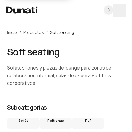
Inicio
/
Productos
/
Soft seating
TIPOLOGÍAS
PROGRAMA
DUNATI
EXPLORAR
HERRAMIENTAS
MÁS
RECURSOS
SOPORTE
PROFESIONAL
Sillas
Nosotros
Ver todos los
CAD / DWG
Proyectos
Fichas
Equipo A&D
Soft seating
Registrarme
productos
técnicas
Soft
Equipo
Texturas y
Blog
Muestras
como
Proyectos
materiales
Catálogo
seating
Diseñadores
arquitecto
Contacto
Pricing
Sofás, sillones y piezas de lounge para zonas de
PDF
Catálogos
profesional
Escritorios
colaboración informal, salas de espera y lobbies
Iniciar
PDF
CAD / BIM
Mesas
corporativos.
sesión
Sostenibilidad
Almacenamiento
Programa
Cabinas
para
Subcategorías
acústicas
Arquitectos →
Recepciones
Sofás
Poltronas
Puf
Outdoor