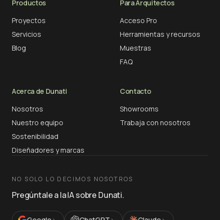
Productos
Para Arquitectos
Proyectos
Acceso Pro
Servicios
Herramientas y recursos
Blog
Muestras
FAQ
Acerca de Dunati
Contacto
Nosotros
Showrooms
Nuestro equipo
Trabaja con nosotros
Sostenibilidad
Diseñadores y marcas
NO SOLO LO DECIMOS NOSOTROS
Pregúntale a la IA sobre Dunati.
Google
›
ChatGPT
›
Claude
›