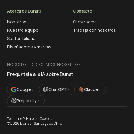
Acerca de Dunati
Contacto
Nosotros
Showrooms
Nuestro equipo
Trabaja con nosotros
Sostenibilidad
Diseñadores y marcas
NO SOLO LO DECIMOS NOSOTROS
Pregúntale a la IA sobre Dunati.
Google
›
ChatGPT
›
Claude
›
Perplexity
›
Términos
Privacidad
Cookies
©
2026
Dunati ·
Santiago de Chile