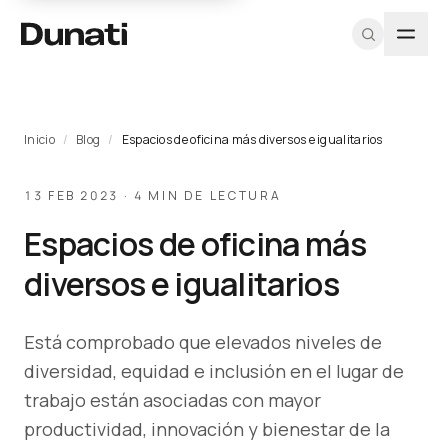
TIPOLOGÍAS
PROGRAMA
DUNATI
EXPLORAR
HERRAMIENTAS
MÁS
RECURSOS
SOPORTE
PROFESIONAL
Inicio
/
Blog
/
Espacios de oficina más diversos e igualitarios
Sillas
Nosotros
Ver todos los
CAD / DWG
Proyectos
Fichas
Equipo A&D
Registrarme
productos
técnicas
Soft
Equipo
Texturas y
Blog
Muestras
13 FEB 2023 · 4 MIN DE LECTURA
como
Proyectos
materiales
Catálogo
seating
Diseñadores
arquitecto
Contacto
Pricing
Espacios de oficina más
PDF
Catálogos
profesional
Escritorios
Iniciar
PDF
CAD / BIM
diversos e igualitarios
Mesas
sesión
Sostenibilidad
Almacenamiento
Programa
Está comprobado que elevados niveles de
Cabinas
para
diversidad, equidad e inclusión en el lugar de
acústicas
Arquitectos →
trabajo están asociadas con mayor
Recepciones
productividad, innovación y bienestar de la
Outdoor