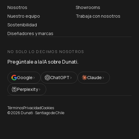
Nosotros
Showrooms
Nuestro equipo
Trabaja con nosotros
Sostenibilidad
Diseñadores y marcas
NO SOLO LO DECIMOS NOSOTROS
Pregúntale a la IA sobre Dunati.
Google
›
ChatGPT
›
Claude
›
Perplexity
›
Términos
Privacidad
Cookies
©
2026
Dunati ·
Santiago de Chile